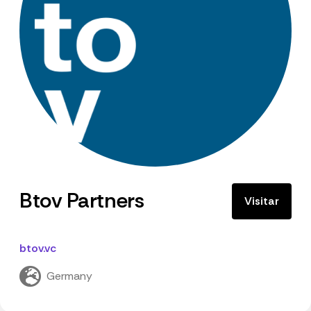
Btov Partners
Visitar
btov.vc
Germany