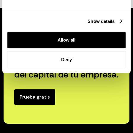
Show details
Allow all
Deny
Libera el verdadero poder
del capital de tu empresa.
Prueba gratis