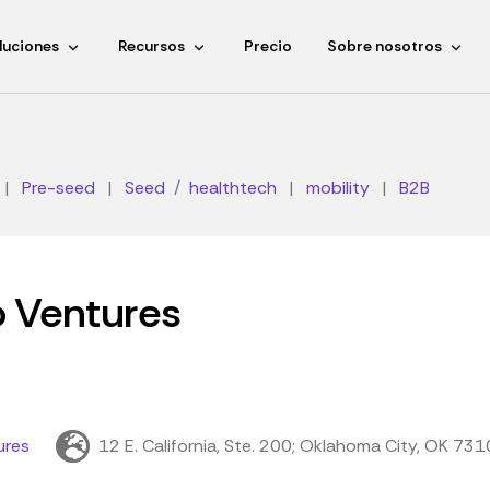
luciones
Recursos
Precio
Sobre nosotros
|
Pre-seed
|
Seed
healthtech
|
mobility
|
B2B
 Ventures
ures
12 E. California, Ste. 200; Oklahoma City, OK 73