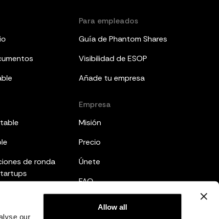
Para empleados
io
Guía de Phantom Shares
ocumentos
Visibilidad de ESOP
able
Añade tu empresa
Empresa
table
Misión
ble
Precio
ciones de ronda
Únete
startups
FAQ
mes a inversores
Legal
Allow all
ted
alyse our