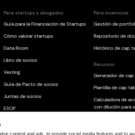
Para startups y abogados
Para inversores
Guía para la Financiación de Startups
Gestión de portfol
Cómo valorar startups
Repositorio de d
Data Room
Histórico de cap t
Libro de socios
Recursos
Vesting
Generador de cap 
Guía de Pacto de socios
Plantilla de cap ta
Juntas de socios
Calculadora de ac
con dilución para 
ESOP
Plantillas de infor
s
Qué es el fully dilu
ise content and ads, to provide social media features and to an