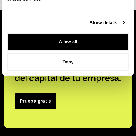
Show details
Allow all
Deny
Libera el verdadero poder
del capital de tu empresa.
Prueba gratis