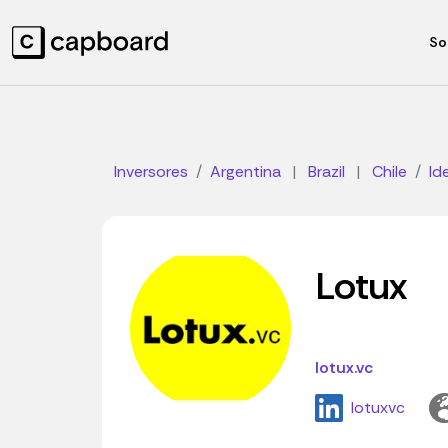
So
Inversores
Argentina
|
Brazil
|
Chile
Id
Lotux
lotux.vc
lotuxvc