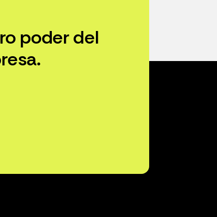
ro poder del
resa.