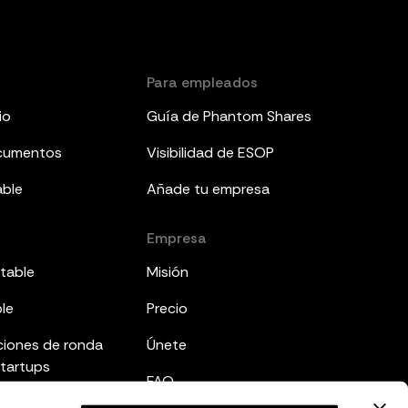
Para empleados
io
Guía de Phantom Shares
ocumentos
Visibilidad de ESOP
able
Añade tu empresa
Empresa
table
Misión
ble
Precio
ciones de ronda
Únete
startups
FAQ
mes a inversores