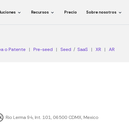
luciones
Recursos
Precio
Sobre nosotros
ea o Patente
|
Pre-seed
|
Seed
SaaS
|
XR
|
AR
Rio Lerma 94, Int. 101, 06500 CDMX, Mexico