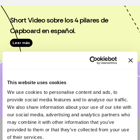
Short Video sobre los 4 pilares de
Capboard en español.
Leer más
Cómo funciona la firma digital en
This website uses cookies
Capboard
We use cookies to personalise content and ads, to
Leer más
provide social media features and to analyse our traffic.
We also share information about your use of our site with
our social media, advertising and analytics partners who
may combine it with other information that you’ve
provided to them or that they’ve collected from your use
Cómo subir y compartir documentos en
of their services.