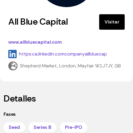
All Blue Capital
Visitar
www.allbluecapital.com
https:ca.linkedin.comcompanyallbluecap
Shepherd Market, London, Mayfair W1J7JY, GB
Detalles
Fases
Seed
Series B
Pre-IPO