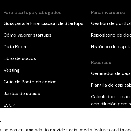
Para startups y abogados
Para inversores
Guía para la Financiación de Startups
Gestión de portfol
Cómo valorar startups
Repositorio de d
Data Room
Histórico de cap t
Libro de socios
Recursos
Vesting
Generador de cap 
Guía de Pacto de socios
Plantilla de cap ta
Juntas de socios
Calculadora de ac
con dilución para 
ESOP
Plantillas de infor
s
Qué es el fully dilu
ise content and ads, to provide social media features and to an