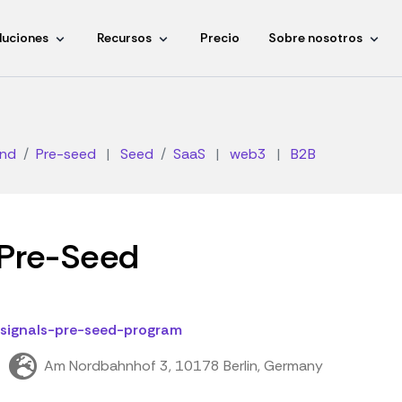
luciones
Recursos
Precio
Sobre nosotros
and
Pre-seed
|
Seed
SaaS
|
web3
|
B2B
 Pre-Seed
/signals-pre-seed-program
Am Nordbahnhof 3, 10178 Berlin, Germany