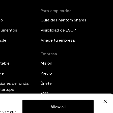
Para empleados
io
Guía de Phantom Shares
ocumentos
Visibilidad de ESOP
able
Añade tu empresa
Empresa
table
Misión
ble
Precio
ciones de ronda
Únete
startups
FAQ
mes a inversores
Legal
Allow all
ted
alyse our