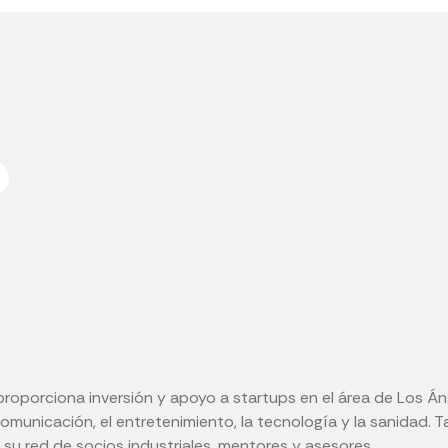
 proporciona inversión y apoyo a startups en el área de Los Án
unicación, el entretenimiento, la tecnología y la sanidad. 
a su red de socios industriales, mentores y asesores.