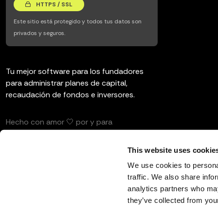
HTTPS / SSL
Este sitio está protegido y todos tus datos son
privados y seguros.
Tu mejor software para los fundadores
para administrar planes de capital,
recaudación de fondos e inversores.
Hecho con amor 🤍 por y para
emprendedores e inversores.
This website uses cookie
We use cookies to personal
traffic. We also share info
analytics partners who may
Español
they’ve collected from your