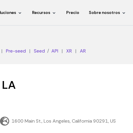
luciones
Recursos
Precio
Sobre nosotros
|
Pre-seed
|
Seed
API
|
XR
|
AR
 LA
1600 Main St., Los Angeles, California 90291, US