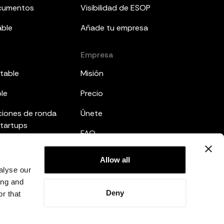
ocumentos
Visibilidad de ESOP
able
Añade tu empresa
Empresa
table
Misión
ble
Precio
ciones de ronda
Únete
startups
FAQ
mes a inversores
Legal
Allow all
ted
alyse our
Política de privacidad
ing and
Deny
r that
Términos y condiciones