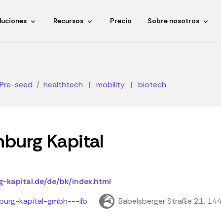
luciones
Recursos
Precio
Sobre nosotros
Pre-seed
healthtech
|
mobility
|
biotech
burg Kapital
kapital.de/de/bk/index.html
urg-kapital-gmbh---ilb
Babelsberger Straße 21, 1