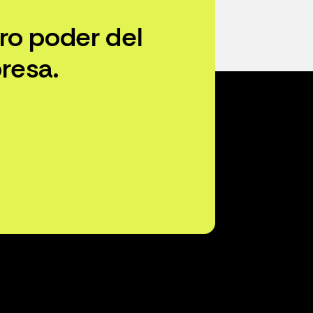
ro poder del
resa.