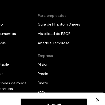
Para empleados
io
Guía de Phantom Shares
ocumentos
Visibilidad de ESOP
able
Añade tu empresa
Empresa
table
Misión
ble
Precio
ciones de ronda
Únete
startups
FAQ
mes a inversores
Allow all