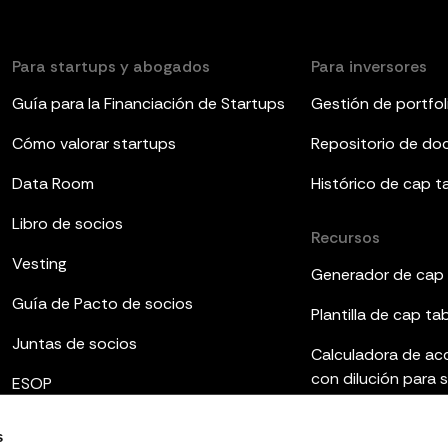
Para startups y abogados
Para inversores
Guía para la Financiación de Startups
Gestión de portfol
Cómo valorar startups
Repositorio de d
Data Room
Histórico de cap t
Libro de socios
Recursos
Vesting
Generador de cap 
Guía de Pacto de socios
Plantilla de cap ta
Juntas de socios
Calculadora de ac
con dilución para 
ESOP
Plantillas de infor
s