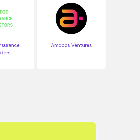
nsurance
Amdocs Ventures
stors