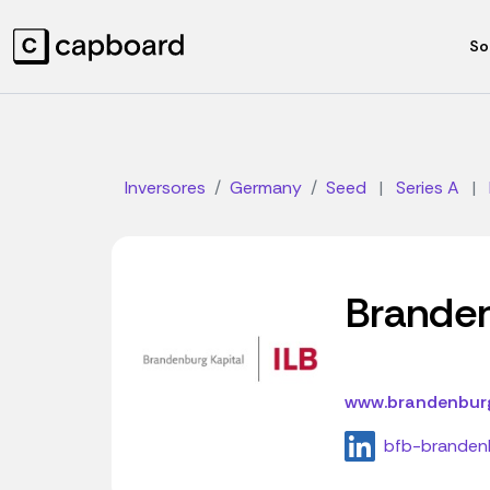
So
Inversores
Germany
Seed
|
Series A
|
Branden
www.brandenburg-
bfb-brandenb