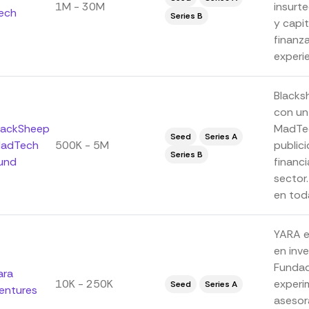
1M - 30M
insurt
ech
Series B
y capi
finanz
experie
Blacks
con un
lackSheep
MadTec
Seed
Series A
adTech
500K - 5M
public
Series B
und
financi
sector
en toda
YARA e
en inve
Fundad
ara
10K - 250K
experi
Seed
Series A
entures
asesor