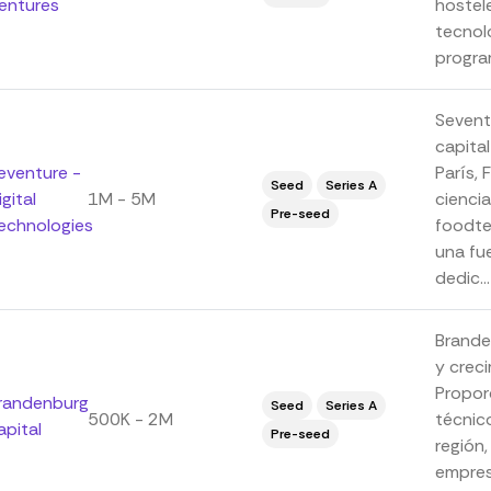
entures
hostele
tecnolo
program
Sevent
capita
eventure -
París, 
Seed
Series A
igital
1M - 5M
ciencia
Pre-seed
echnologies
foodte
una fue
dedic...
Brande
y crec
Propor
randenburg
Seed
Series A
500K - 2M
técnic
apital
Pre-seed
región,
empres