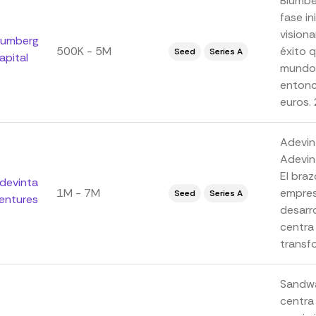
Blumber
fase i
vision
lumberg
500K - 5M
éxito 
Seed
Series A
apital
mundo.
entonc
euros. 
Adevin
Adevin
El braz
devinta
1M - 7M
empres
Seed
Series A
entures
desarr
centra 
transfo
Sandwa
centra