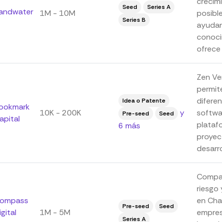
crecimi
Seed
Series A
andwater
1M - 10M
posibl
Series B
ayudar
conoci
ofrece
Zen Ve
permite
difere
Idea o Patente
ookmark
10K - 200K
y
softwa
Pre-seed
Seed
apital
platafo
6 más
proyec
desarro
Compas
riesgo
ompass
en Char
Pre-seed
Seed
igital
1M - 5M
empres
Series A