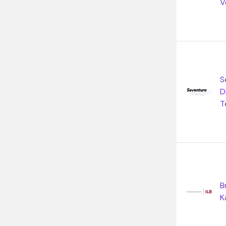
V
S
D
T
B
K