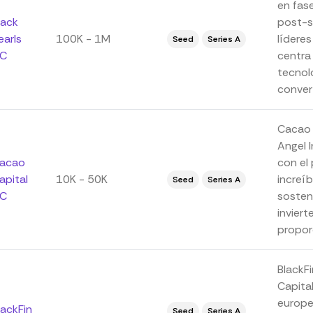
en fase
lack
post-s
earls
100K - 1M
lídere
Seed
Series A
C
centra
tecnol
converti
Cacao 
Angel 
acao
con el
apital
10K - 50K
increí
Seed
Series A
C
sosteni
inviert
proporc
BlackFi
Capital
europeo
lackFin
Seed
Series A