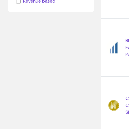
Revenue based
B
F
P
C
C
S