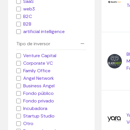
SaaS
T
web3
B2C
B2B
artificial intelligence
Tipo de inversor
B
Venture Capital
M
Corporate VC
F
Family Office
Angel Network
Business Angel
Fondo público
Fondo privado
Incubadora
Y
Startup Studio
V
Otro