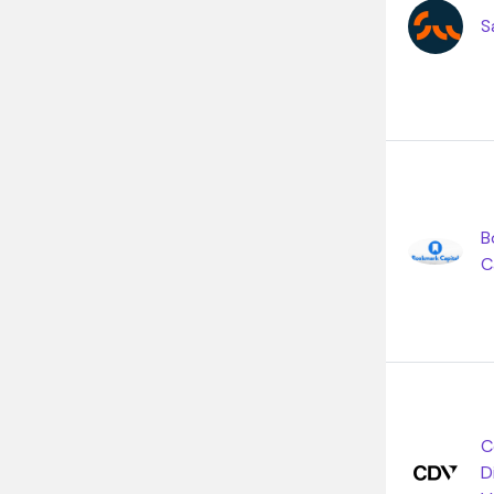
S
B
C
C
D