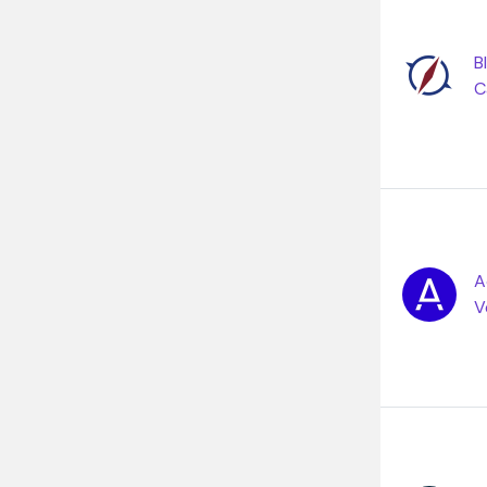
B
C
A
V