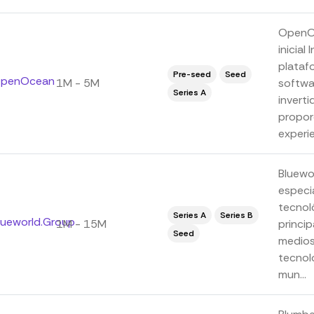
OpenOc
inicial
plataf
Pre-seed
Seed
penOcean
1M - 5M
softwa
Series A
invert
proporc
experie
Bluewo
especi
tecnoló
Series A
Series B
lueworld.Group
1M - 15M
princip
Seed
medios
tecnolo
mun...