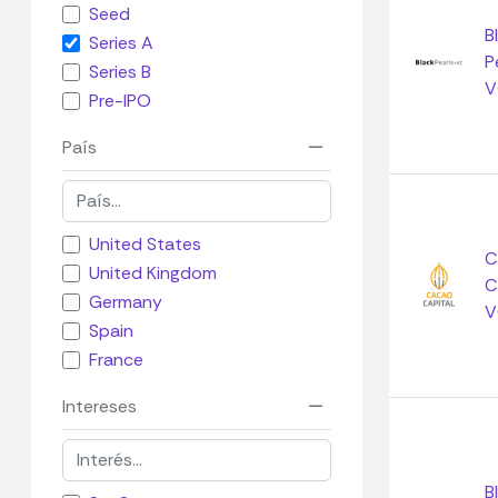
Seed
B
Series A
P
Series B
V
Pre-IPO
País
United States
C
United Kingdom
C
Germany
V
Spain
France
Intereses
B