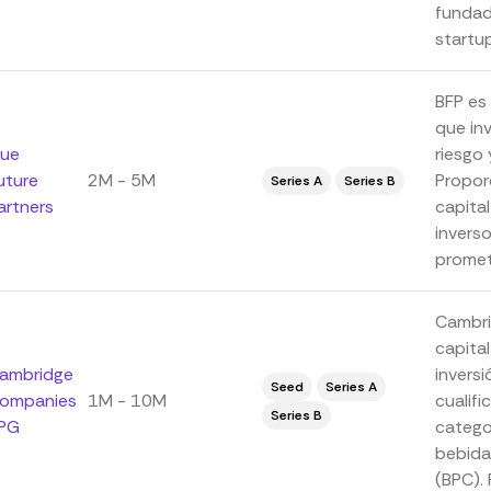
fundad
startup
BFP es
que in
lue
riesgo 
uture
2M - 5M
Propor
Series A
Series B
artners
capital
inverso
promete
Cambri
capital
ambridge
invers
Seed
Series A
ompanies
1M - 10M
cualif
Series B
PG
categor
bebida
(BPC). 