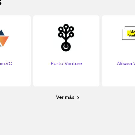
s
um.VC
Porto Venture
Aksara 
Ver más