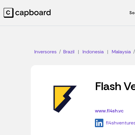
So
Inversores
Brazil
|
Indonesia
|
Malaysia
Flash V
www.fl4sh.vc
fl4shventure