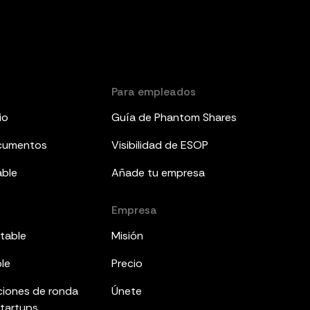
Para empleados
io
Guía de Phantom Shares
ocumentos
Visibilidad de ESOP
able
Añade tu empresa
Empresa
table
Misión
ble
Precio
ciones de ronda
Únete
startups