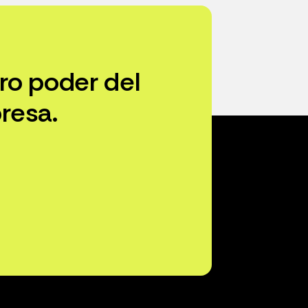
ro poder del
resa.