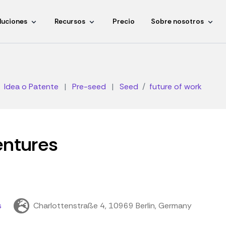
luciones
Recursos
Precio
Sobre nosotros
Idea o Patente
|
Pre-seed
|
Seed
future of work
entures
s
Charlottenstraße 4, 10969 Berlin, Germany