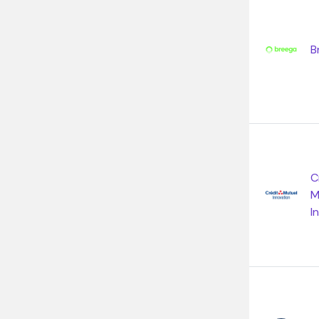
B
C
M
I