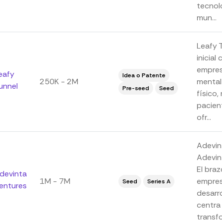
tecnolo
mun...
Leafy 
inicial
empresa
eafy
Idea o Patente
250K - 2M
mental 
unnel
Pre-seed
Seed
físico,
pacien
ofr...
Adevin
Adevin
El braz
devinta
1M - 7M
empres
Seed
Series A
entures
desarr
centra 
transfo