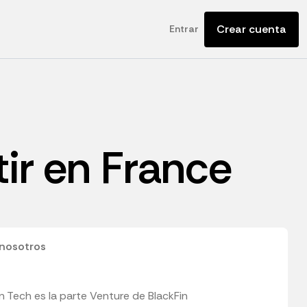
Crear cuenta
Entrar
tir en France
nosotros
n Tech es la parte Venture de BlackFin