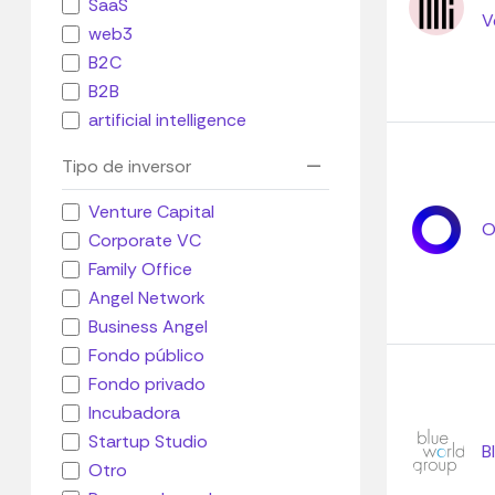
SaaS
V
web3
B2C
B2B
artificial intelligence
Tipo de inversor
Venture Capital
O
Corporate VC
Family Office
Angel Network
Business Angel
Fondo público
Fondo privado
Incubadora
Startup Studio
B
Otro