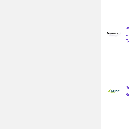
S
D
T
B
R