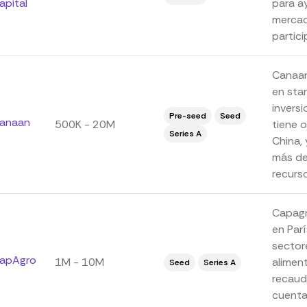
apital
para a
mercad
partici
Canaan 
en sta
invers
Pre-seed
Seed
anaan
500K - 20M
tiene o
Series A
China,
más de
recurso
Capagr
en Parí
sector
apAgro
1M - 10M
alimen
Seed
Series A
recaud
cuenta