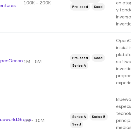
100K - 200K
en eta
entures
Pre-seed
Seed
y fond
invers
invertid
OpenOc
inicial
plataf
Pre-seed
Seed
penOcean
1M - 5M
softwa
Series A
invert
proporc
experie
Bluewo
especi
tecnoló
Series A
Series B
lueworld.Group
1M - 15M
princip
Seed
medios