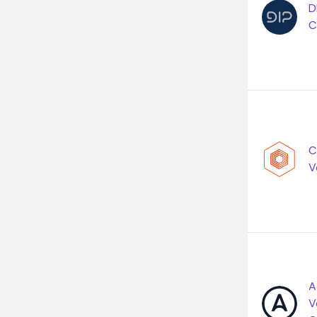
D
C
C
V
A
V