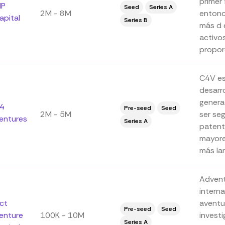
primer
IP
Seed
Series A
2M - 8M
entonc
apital
Series B
más d 
activos
proporc
C4V es
desarr
genera
4
Pre-seed
Seed
2M - 5M
ser seg
entures
Series A
patent
mayore
más lar
Advent
intern
ct
aventu
Pre-seed
Seed
enture
100K - 10M
investi
Series A