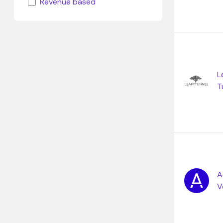
Revenue based
L
T
A
V