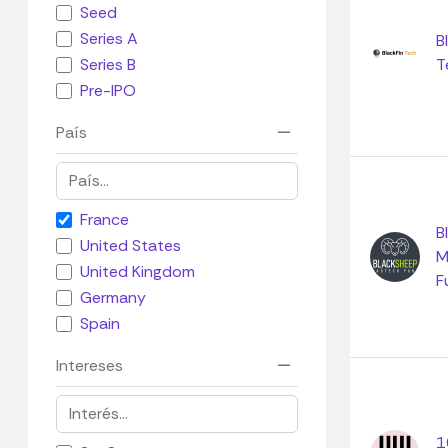
Seed
Series A
B
T
Series B
Pre-IPO
País
France
B
United States
M
United Kingdom
F
Germany
Spain
Intereses
1