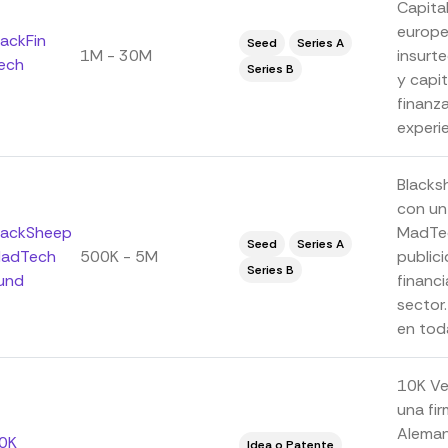
Capital
europeo
lackFin
Seed
Series A
1M - 30M
insurt
ech
Series B
y capi
finanz
experie
Blacks
con un
lackSheep
MadTec
Seed
Series A
adTech
500K - 5M
public
Series B
und
financi
sector
en toda
10K Ve
una fir
Aleman
0K
Idea o Patente