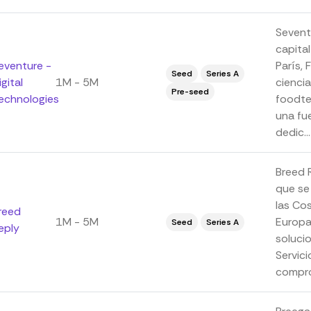
Sevent
capita
eventure -
París, 
Seed
Series A
igital
1M - 5M
ciencia
Pre-seed
echnologies
foodte
una fue
dedic...
Breed 
que se
las Co
reed
1M - 5M
Europa
Seed
Series A
eply
soluci
Servici
compro