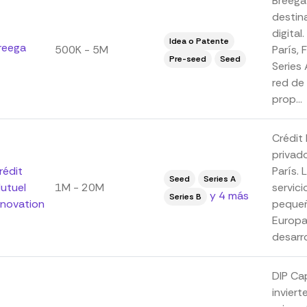
Breega
destin
digita
Idea o Patente
reega
500K - 5M
París, 
Pre-seed
Seed
Series
red de 
prop...
Crédit
privad
rédit
París.
Seed
Series A
utuel
1M - 20M
servic
y 4 más
Series B
nnovation
pequeñ
Europa
desarro
DIP Cap
inviert