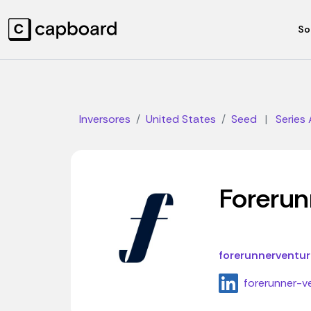
So
Inversores
United States
Seed
|
Series 
Forerun
forerunnerventu
forerunner-v