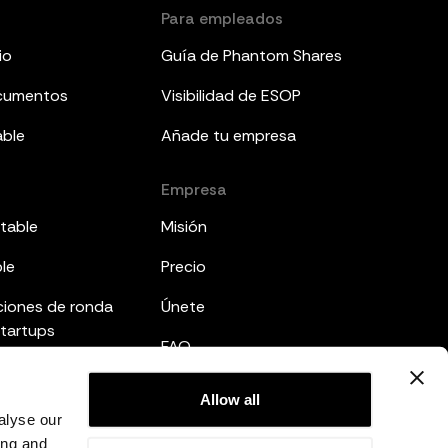
Para empleados
io
Guía de Phantom Shares
ocumentos
Visibilidad de ESOP
able
Añade tu empresa
Empresa
table
Misión
ble
Precio
ciones de ronda
Únete
startups
FAQ
mes a inversores
Legal
Allow all
ted
alyse our
Política de privacidad
ing and