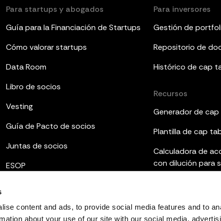
Para startups y abogados
Para inversores
Guía para la Financiación de Startups
Gestión de portfol
Cómo valorar startups
Repositorio de d
Data Room
Histórico de cap t
Libro de socios
Recursos
Vesting
Generador de cap 
Guía de Pacto de socios
Plantilla de cap ta
Juntas de socios
Calculadora de ac
con dilución para 
ESOP
Plantillas de infor
s
Qué es el fully dilu
ise content and ads, to provide social media features and to an
rmation about your use of our site with our social media, advertis