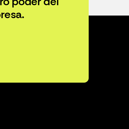
ro poder del
resa.