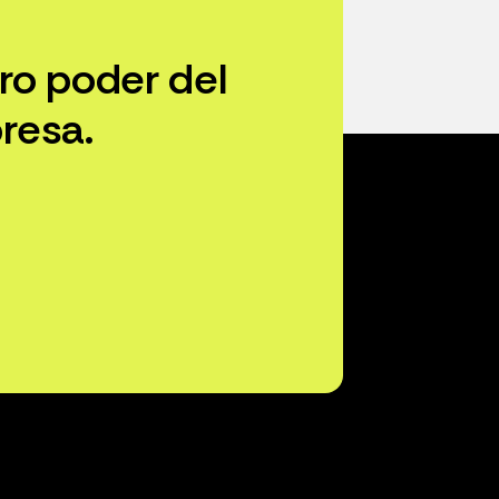
ro poder del
resa.