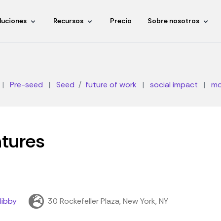
luciones
Recursos
Precio
Sobre nosotros
|
Pre-seed
|
Seed
future of work
|
social impact
|
mo
tures
libby
30 Rockefeller Plaza, New York, NY