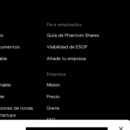
Para empleados
io
Guía de Phantom Shares
ocumentos
Visibilidad de ESOP
able
Añade tu empresa
Empresa
table
Misión
ble
Precio
ciones de ronda
Únete
startups
FAQ
mes a inversores