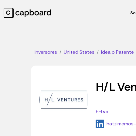
So
Inversores
United States
Idea o Patente
H/L Ven
h-l.vc
hatzimemos-