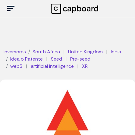
Inversores
South Africa
|
United Kingdom
|
India
Idea o Patente
|
Seed
|
Pre-seed
web3
|
artificial intelligence
|
XR