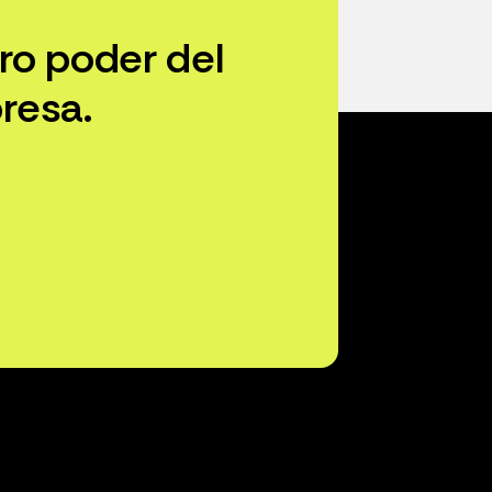
ro poder del
resa.