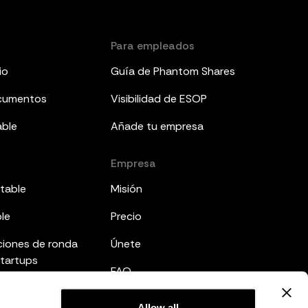
Para empleados
io
Guía de Phantom Shares
ocumentos
Visibilidad de ESOP
able
Añade tu empresa
Empresa
table
Misión
ble
Precio
ciones de ronda
Únete
startups
FAQ
mes a inversores
Allow all