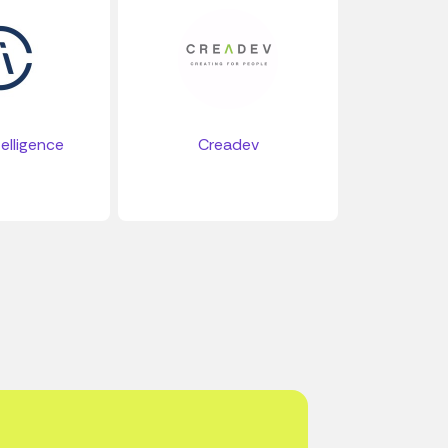
elligence
Creadev