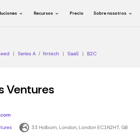
luciones
Recursos
Precio
Sobre nosotros
seed
|
Series A
fintech
|
SaaS
|
B2C
s Ventures
.com
tures
33 Holborn, London, London EC1N2HT, GB