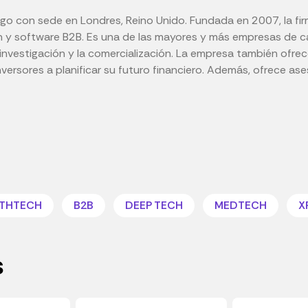
go con sede en Londres, Reino Unido. Fundada en 2007, la firm
h y software B2B. Es una de las mayores y más empresas de cap
a investigación y la comercialización. La empresa también ofre
nversores a planificar su futuro financiero. Además, ofrece as
LTHTECH
B2B
DEEP TECH
MEDTECH
X
s