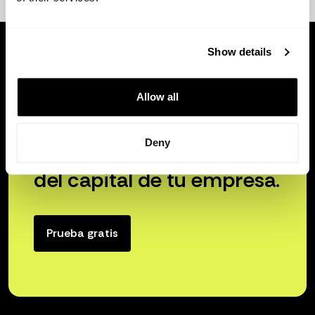
Show details
Allow all
Deny
Libera el verdadero poder
del capital de tu empresa.
Prueba gratis