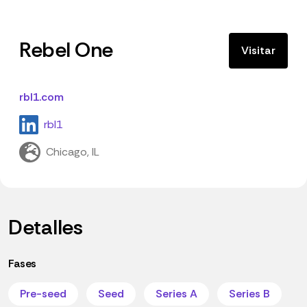
Rebel One
Visitar
rbl1.com
rbl1
Chicago, IL
Detalles
Fases
Pre-seed
Seed
Series A
Series B