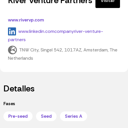
River Venture Partners
Visitar
www.rivervp.com
www.linkedin.comcompanyriver-venture-
partners
TNW City, Singel 542, 1017AZ, Amsterdam, The
Netherlands
Detalles
Fases
Pre-seed
Seed
Series A