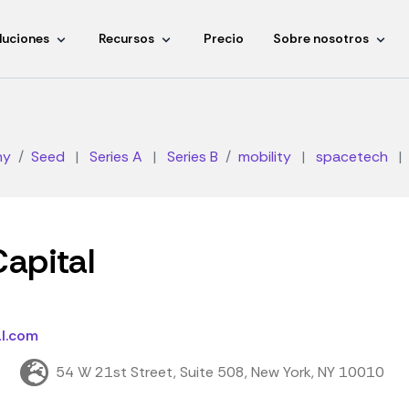
luciones
Recursos
Precio
Sobre nosotros
ny
Seed
|
Series A
|
Series B
mobility
|
spacetech
|
apital
l.com
54 W 21st Street, Suite 508, New York, NY 10010