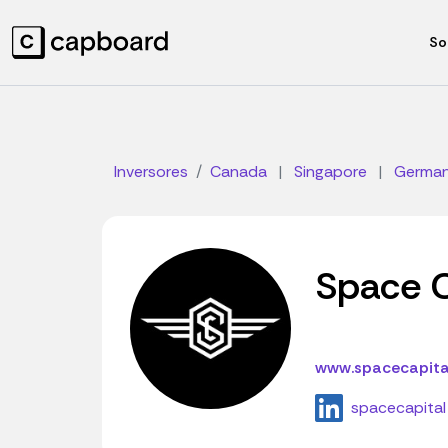
So
Inversores
Canada
|
Singapore
|
Germa
Space C
www.spacecapita
spacecapital