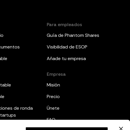
Para empleados
io
Guía de Phantom Shares
ocumentos
Visibilidad de ESOP
able
Añade tu empresa
Empresa
table
Misión
ble
Precio
ciones de ronda
Únete
startups
FAQ
mes a inversores