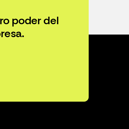
ro poder del
resa.