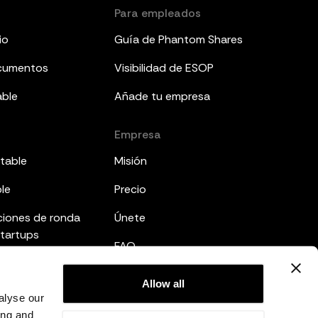
Para empleados
io
Guía de Phantom Shares
ocumentos
Visibilidad de ESOP
able
Añade tu empresa
Empresa
table
Misión
ble
Precio
ciones de ronda
Únete
startups
FAQ
mes a inversores
Legal
Allow all
ted
alyse our
Política de privacidad
ing and