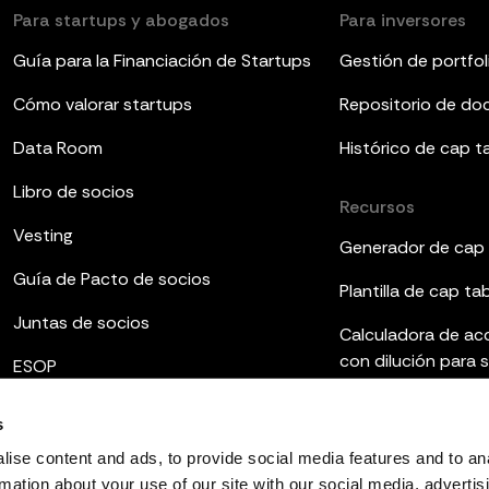
Para startups y abogados
Para inversores
Guía para la Financiación de Startups
Gestión de portfol
Cómo valorar startups
Repositorio de d
Data Room
Histórico de cap t
Libro de socios
Recursos
Vesting
Generador de cap 
Guía de Pacto de socios
Plantilla de cap ta
Juntas de socios
Calculadora de ac
con dilución para 
ESOP
Plantillas de infor
s
Qué es el fully dilu
ise content and ads, to provide social media features and to an
rmation about your use of our site with our social media, advertis