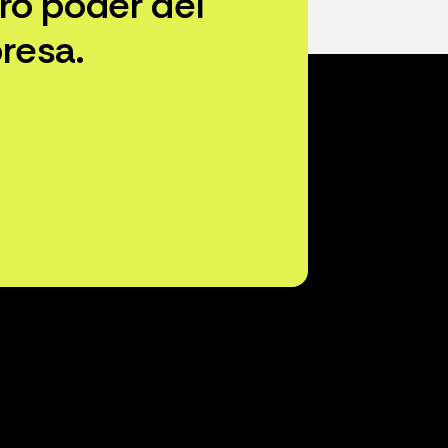
ro poder del
resa.