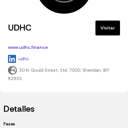
UDHC
Visitar
www.udhc.finance
udhc
30 N. Gould Street, Ste. 7000, Sheridan, WY
82801
Detalles
Fases