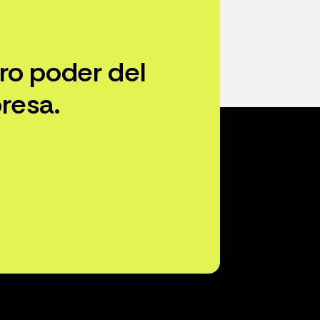
ro poder del
resa.