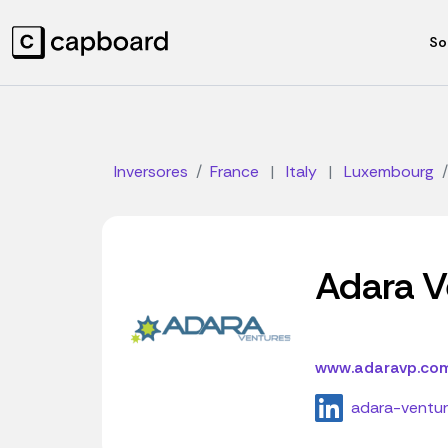
So
Inversores
France
|
Italy
|
Luxembourg
Adara V
www.adaravp.co
adara-ventur