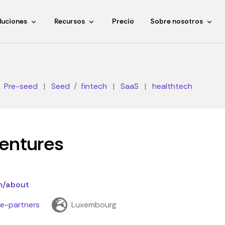
luciones
Recursos
Precio
Sobre nosotros
Pre-seed
|
Seed
fintech
|
SaaS
|
healthtech
entures
m/about
e-partners
Luxembourg