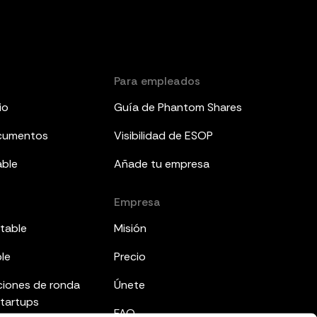
Para empleados
io
Guía de Phantom Shares
ocumentos
Visibilidad de ESOP
able
Añade tu empresa
Empresa
table
Misión
ble
Precio
ciones de ronda
Únete
startups
FAQ