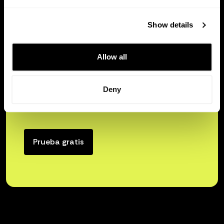
Show details
Allow all
Libera el verdadero poder
Deny
del capital de tu empresa.
Prueba gratis