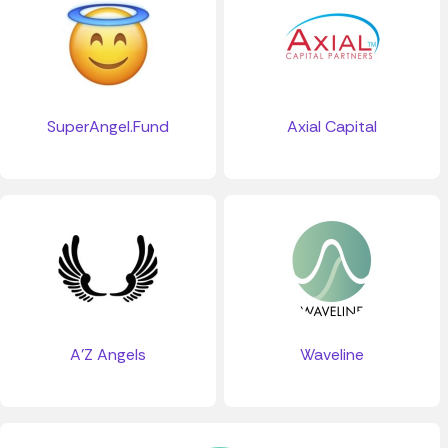
SuperAngel.Fund
Axial Capital
A’Z Angels
Waveline