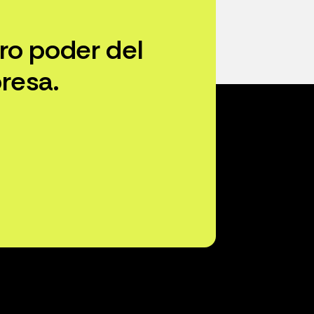
ro poder del
resa.