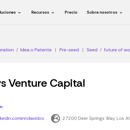
luciones
Recursos
Precio
Sobre nosotros
eration
Idea o Patente
|
Pre-seed
|
Seed
future of wo
s Venture Capital
m
nkedin.cominndavidov
27200 Deer Springs Way, Los Al