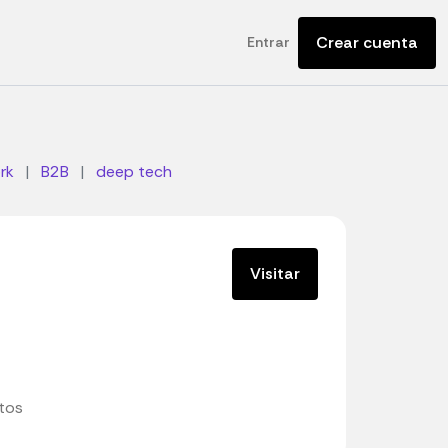
Crear cuenta
Entrar
rk
|
B2B
|
deep tech
Visitar
tos