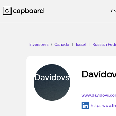
So
Inversores
Canada
|
Israel
|
Russian Fed
Davidov
www.davidovs.co
https:www.li