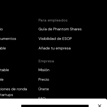
Para empleados
io
Guía de Phantom Shares
ocumentos
Visibilidad de ESOP
able
Añade tu empresa
Empresa
table
Misión
ble
Precio
ciones de ronda
Únete
startups
FAQ
mes a inversores