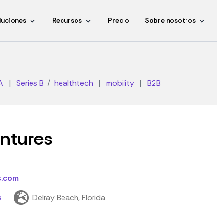
luciones
Recursos
Precio
Sobre nosotros
A
|
Series B
healthtech
|
mobility
|
B2B
ntures
s.com
s
Delray Beach, Florida