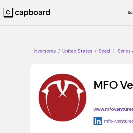
So
Inversores
United States
Seed
|
Series 
MFO Ve
www.mfoventure
mfo-venture