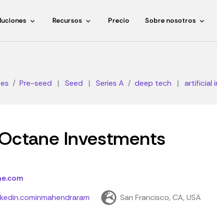
luciones
Recursos
Precio
Sobre nosotros
tes
Pre-seed
|
Seed
|
Series A
deep tech
|
artificial
Octane Investments
ne.com
nkedin.cominmahendraram
San Francisco, CA, USA