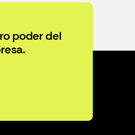
ro poder del
resa.