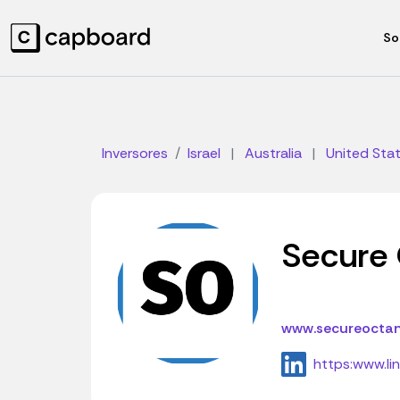
So
Inversores
Israel
|
Australia
|
United Sta
Secure 
www.secureocta
https:www.li