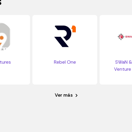
s
tures
Rebel One
SWaN &
Venture 
Ver más