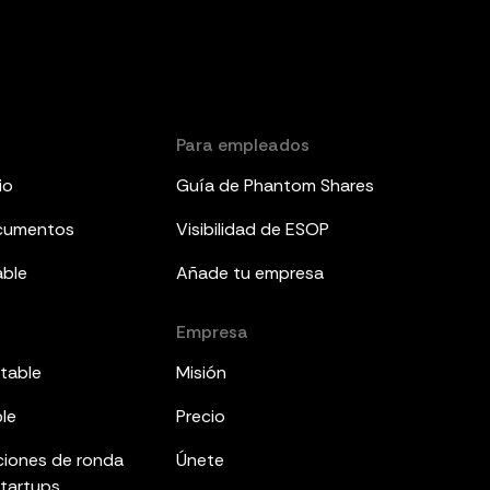
Para empleados
io
Guía de Phantom Shares
ocumentos
Visibilidad de ESOP
able
Añade tu empresa
Empresa
table
Misión
ble
Precio
ciones de ronda
Únete
startups