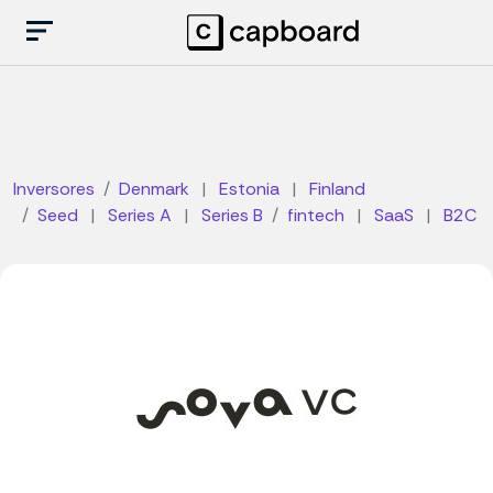
Inversores
Denmark
|
Estonia
|
Finland
Seed
|
Series A
|
Series B
fintech
|
SaaS
|
B2C