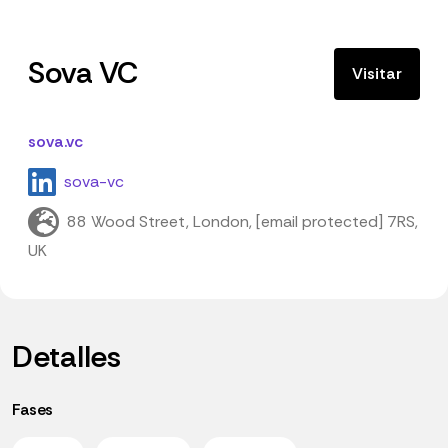
Sova VC
Visitar
sova.vc
sova-vc
88 Wood Street, London, [email protected] 7RS,
UK
Detalles
Fases