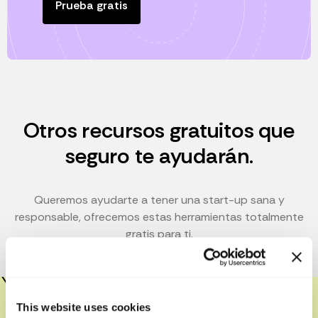
Prueba gratis
Otros recursos gratuitos que
seguro te ayudarán.
Queremos ayudarte a tener una start-up sana y
responsable, ofrecemos estas herramientas totalmente
gratis para ti.
Short Video sobre los 4 pilares de
This website uses cookies