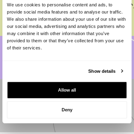
We use cookies to personalise content and ads, to
Capboard en español.
provide social media features and to analyse our traffic.
Leer más
We also share information about your use of our site with
our social media, advertising and analytics partners who
may combine it with other information that you’ve
provided to them or that they’ve collected from your use
of their services.
🔒 Capboard.io: Seguridad Avanzada 🔐
Leer más
Show details
Allow all
Cómo funciona la firma digital en
Capboard
Deny
Leer más