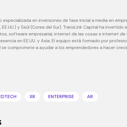
go especializada en inversiones de fase inicial a media en em
a, EE.UU.) y Seúl (Corea del Sur). TransLink Capital ha inverti
datos, software empresarial, internet de las cosas e internet 
encia en EE.UU. y Asia. El equipo está formado por profesion
al se compromete a ayudar a los emprendedores a hacer crecer
EDTECH
XR
ENTERPRISE
AR
s