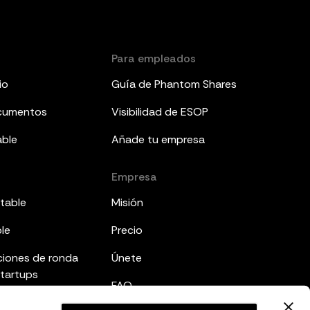
Para empleados
io
Guía de Phantom Shares
ocumentos
Visibilidad de ESOP
able
Añade tu empresa
Empresa
table
Misión
ble
Precio
ciones de ronda
Únete
startups
FAQ
mes a inversores