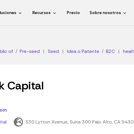
luciones
Recursos
Precio
Sobre nosotros
blic of
Pre-seed
|
Seed
|
Idea o Patente
B2C
|
heal
k Capital
com
ital
530 Lytton Avenue, Suite 300 Palo Alto, CA 9430