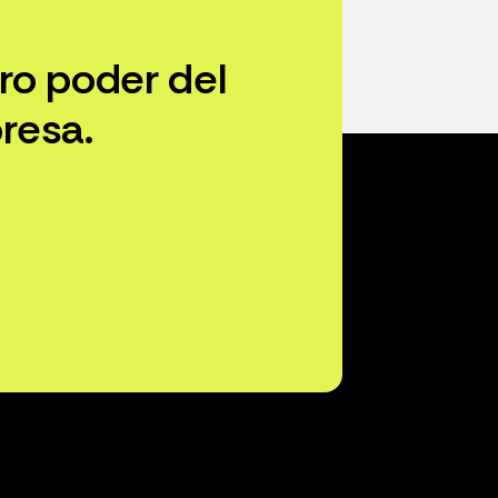
ro poder del
resa.