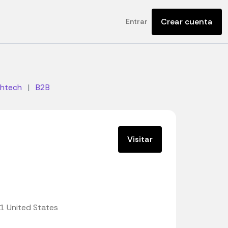
Crear cuenta
Entrar
thtech
|
B2B
Visitar
1 United States