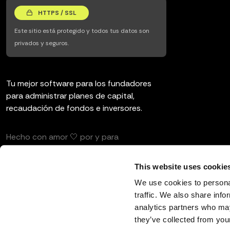
HTTPS / SSL
Este sitio está protegido y todos tus datos son
privados y seguros.
Tu mejor software para los fundadores
para administrar planes de capital,
recaudación de fondos e inversores.
Hecho con amor 🤍 por y para
emprendedores e inversores.
This website uses cookie
We use cookies to personal
traffic. We also share info
analytics partners who may
Español
they’ve collected from your