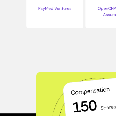
PsyMed Ventures
OpenCNP
Assur