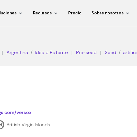
luciones
Recursos
Precio
Sobre nosotros
|
Argentina
Idea o Patente
|
Pre-seed
|
Seed
artific
gs.com/versox
British Virgin Islands