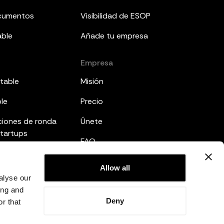
ocumentos
Visibilidad de ESOP
able
Añade tu empresa
Empresa
table
Misión
ble
Precio
ciones de ronda
Únete
startups
FAQ
mes a inversores
Legal
Allow all
ted
alyse our
Política de privacidad
ing and
Deny
r that
Términos y condiciones