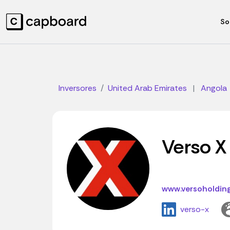
So
Inversores
United Arab Emirates
|
Angola
Verso X
www.versoholdin
verso-x