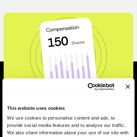
This website uses cookies
Libera el verdadero poder
We use cookies to personalise content and ads, to
provide social media features and to analyse our traffic.
del capital de tu empresa.
We also share information about your use of our site with