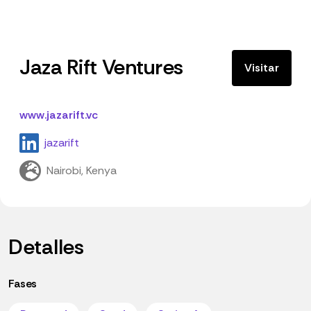
Jaza Rift Ventures
Visitar
www.jazarift.vc
jazarift
Nairobi, Kenya
Detalles
Fases