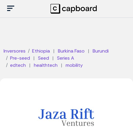
Inversores
Ethiopia
|
Burkina Faso
|
Burundi
Pre-seed
|
Seed
|
Series A
edtech
|
healthtech
|
mobility