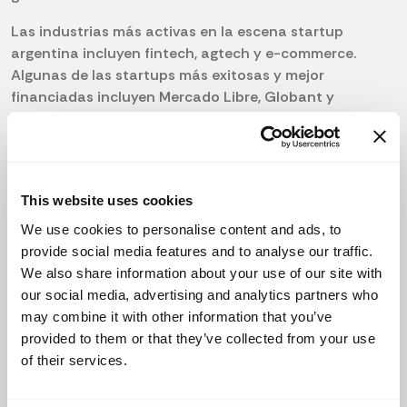
Las industrias más activas en la escena startup
argentina incluyen fintech, agtech y e-commerce.
Algunas de las startups más exitosas y mejor
financiadas incluyen Mercado Libre, Globant y
Despegar.
El gobierno ha realizado algunos esfuerzos para
impulsar el ecosistema de startups argentino, como
promover el espíritu empresarial y brindar acceso a
This website uses cookies
financiamiento para startups. A pesar de estas
We use cookies to personalise content and ads, to
iniciativas, el entorno de las startups en Argentina aún
provide social media features and to analyse our traffic.
enfrenta algunos desafíos, particularmente en fuga de
We also share information about your use of our site with
capital y talento, además de inestabilidad económica
our social media, advertising and analytics partners who
y política
may combine it with other information that you’ve
provided to them or that they’ve collected from your use
En comparación con el resto de América Latina,
of their services.
Argentina tiene un ecosistema de startups
relativamente maduro, con una gran cantidad de