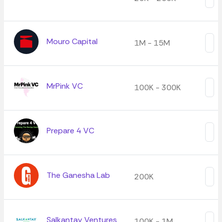
Mouro Capital
1M - 15M
MrPink VC
100K - 300K
Prepare 4 VC
The Ganesha Lab
200K
Salkantay Ventures
100K - 1M