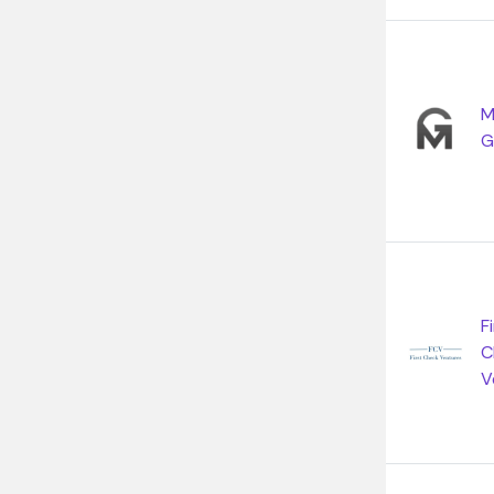
M
G
F
C
V