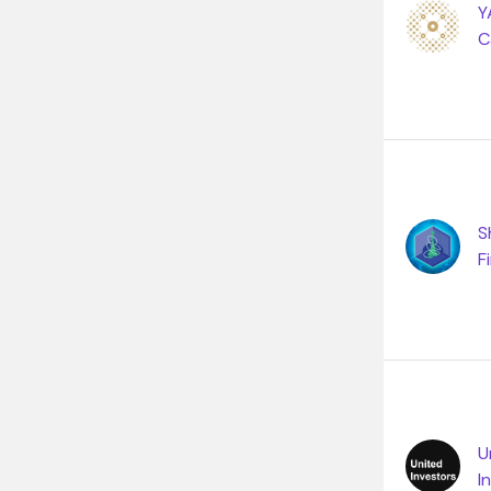
Y
C
S
F
U
I