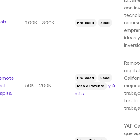
DLAB es
con in
tecnol
lab
100K - 300K
recurs
Pre-seed
Seed
empren
ideas y
invers
Remote 
capita
emote
Califor
Pre-seed
Seed
irst
50K - 200K
y 4
mejora
Idea o Patente
apital
trabaj
más
fundad
trabaja
YAP Ca
que ap