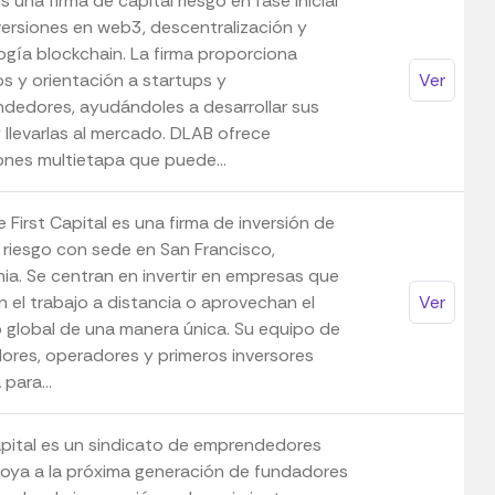
 una firma de capital riesgo en fase inicial
versiones en web3, descentralización y
ogía blockchain. La firma proporciona
os y orientación a startups y
Ver
dedores, ayudándoles a desarrollar sus
 llevarlas al mercado. DLAB ofrece
iones multietapa que puede...
First Capital es una firma de inversión de
l riesgo con sede en San Francisco,
nia. Se centran en invertir en empresas que
n el trabajo a distancia o aprovechan el
Ver
o global de una manera única. Su equipo de
ores, operadores y primeros inversores
 para...
pital es un sindicato de emprendedores
oya a la próxima generación de fundadores