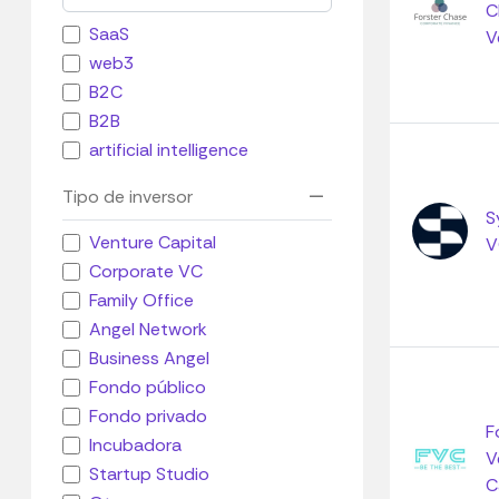
C
SaaS
V
web3
B2C
B2B
artificial intelligence
Tipo de inversor
S
Venture Capital
V
Corporate VC
Family Office
Angel Network
Business Angel
Fondo público
Fondo privado
F
Incubadora
V
Startup Studio
C