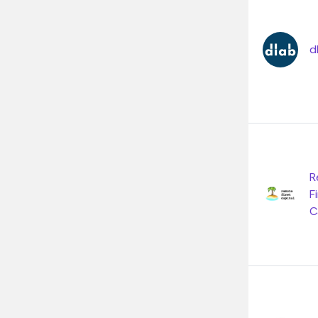
d
R
F
C