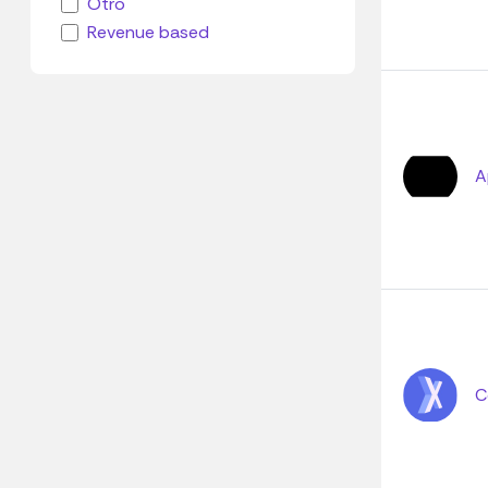
Otro
Revenue based
A
C