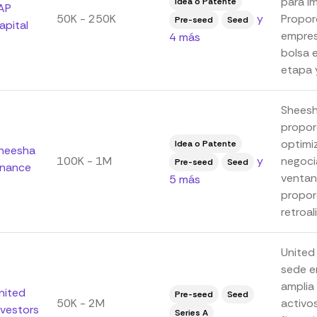
para im
Idea o Patente
AP
50K - 250K
y
Propor
Pre-seed
Seed
apital
empres
4 más
bolsa e
etapa y
Sheesh
propor
optimi
Idea o Patente
heesha
100K - 1M
y
negoci
Pre-seed
Seed
inance
ventan
5 más
propor
retroal
United
sede e
amplia
nited
Pre-seed
Seed
50K - 2M
activo
nvestors
Series A