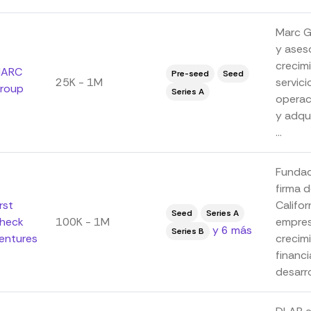
Marc G
y ases
crecimi
ARC
Pre-seed
Seed
25K - 1M
servici
roup
Series A
operac
y adqui
...
Fundad
firma d
irst
Califor
Seed
Series A
heck
100K - 1M
empres
y 6 más
Series B
entures
crecim
financi
desarro