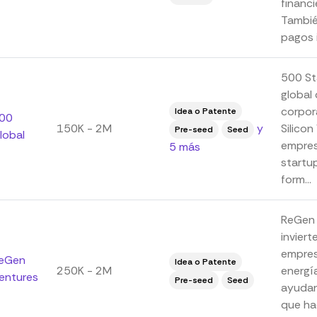
financi
Tambié
pagos i
500 St
global
corpor
Idea o Patente
00
150K - 2M
y
Silicon
Pre-seed
Seed
lobal
empres
5 más
startu
form...
ReGen 
inviert
empres
eGen
Idea o Patente
250K - 2M
energía
entures
Pre-seed
Seed
ayudar
que ha