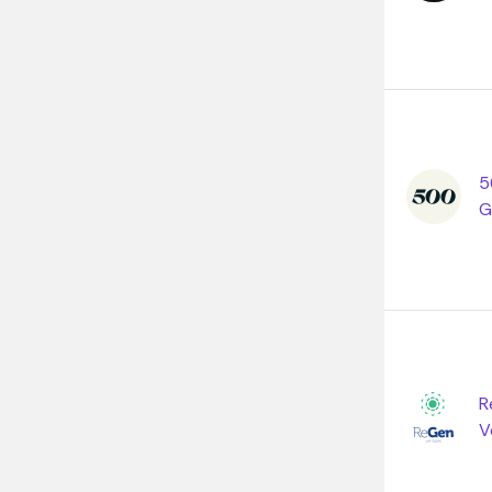
5
G
R
V