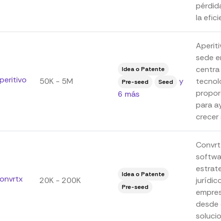
pérdid
la efici
Aperit
sede e
centra
Idea o Patente
peritivo
50K - 5M
y
tecnol
Pre-seed
Seed
propor
6 más
para a
crecer 
Convrt
softwa
estrat
Idea o Patente
onvrtx
20K - 200K
jurídic
Pre-seed
empres
desde 
solucion