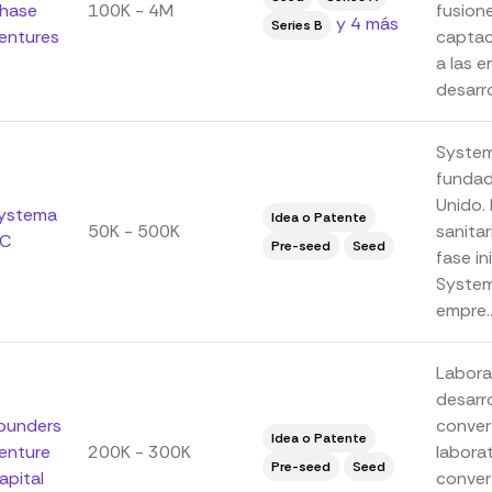
hase
100K - 4M
fusion
y 4 más
Series B
entures
captac
a las e
desarrol
System
fundad
Unido. 
ystema
Idea o Patente
50K - 500K
sanita
C
Pre-seed
Seed
fase in
Systema
empre..
Labora
desarr
ounders
conver
Idea o Patente
enture
200K - 300K
laborat
Pre-seed
Seed
apital
convert