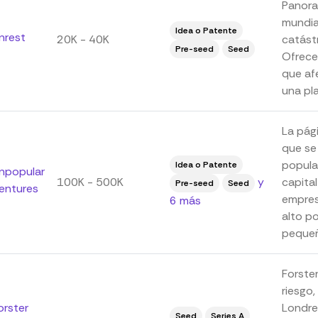
Panora
mundia
Idea o Patente
nrest
20K - 40K
catást
Pre-seed
Seed
Ofrece
que af
una pla
La pág
que se
popula
Idea o Patente
npopular
100K - 500K
y
capital
Pre-seed
Seed
entures
empres
6 más
alto p
pequeña
Forste
riesgo
orster
Londre
Seed
Series A