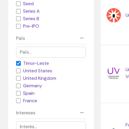
Seed
Series A
U
Series B
Pre-IPO
País
Timor-Leste
U
United States
V
United Kingdom
Germany
Spain
France
Intereses
F