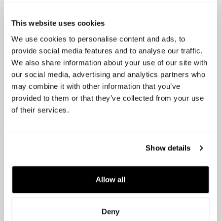
CROATIA
ESTONIA
This website uses cookies
We use cookies to personalise content and ads, to
FINLAND
FRANCE
provide social media features and to analyse our traffic.
GEORGIA
GREECE
We also share information about your use of our site with
our social media, advertising and analytics partners who
HUNGARY
IRELAND
may combine it with other information that you’ve
provided to them or that they’ve collected from your use
ICELAND
ITALY
of their services.
LIECHTENSTEIN
LITHUANIA
LUXEMBOURG
LATVIA
Show details
MONACO
MOLDOVA, REPUBLIC OF
Allow all
MONTENEGRO
MACEDONIA, THE FORMER YUGOSLAV
Deny
REPUBLIC OF