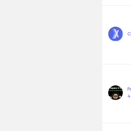
C
P
4