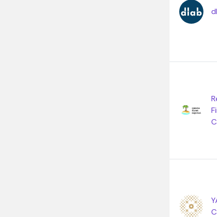
d
R
F
C
Y
C