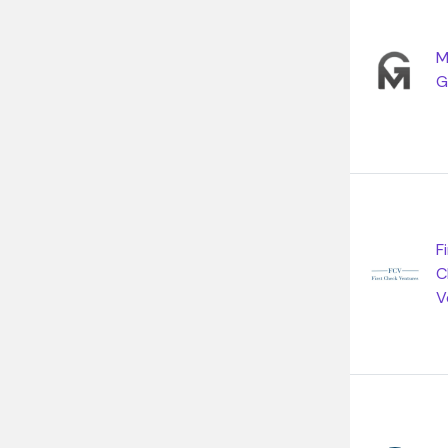
M
G
F
C
V