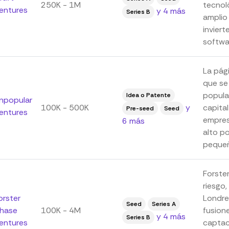
250K - 1M
tecnol
entures
y 4 más
Series B
amplio
invier
softwa
La pág
que se
popula
Idea o Patente
npopular
100K - 500K
y
capital
Pre-seed
Seed
entures
empres
6 más
alto p
pequeña
Forste
riesgo
orster
Londre
Seed
Series A
hase
100K - 4M
fusion
y 4 más
Series B
entures
captac