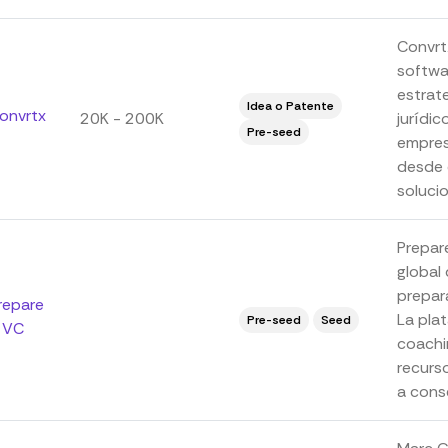
Convrt
softwa
estrat
Idea o Patente
onvrtx
20K - 200K
jurídic
Pre-seed
empres
desde 
solucion
Prepar
global
prepara
repare
La pla
Pre-seed
Seed
 VC
coachi
recurs
a conse