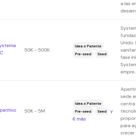
a las e
desarrol
System
fundad
Unido. 
ystema
Idea o Patente
50K - 500K
sanita
C
Pre-seed
Seed
fase in
Systema
empre..
Aperit
sede e
centra
Idea o Patente
peritivo
50K - 5M
y
tecnol
Pre-seed
Seed
propor
6 más
para a
crecer 