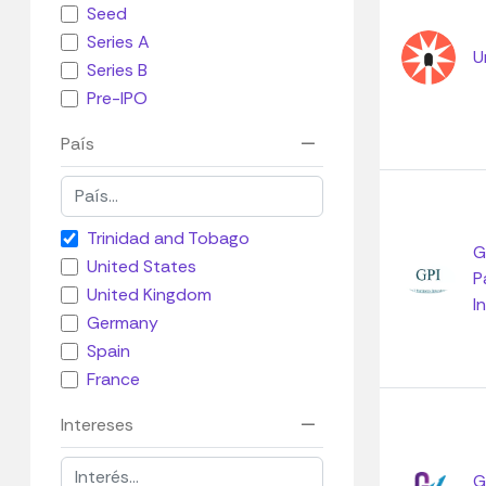
Seed
Series A
U
Series B
Pre-IPO
País
Trinidad and Tobago
G
United States
P
United Kingdom
I
Germany
Spain
France
Intereses
G