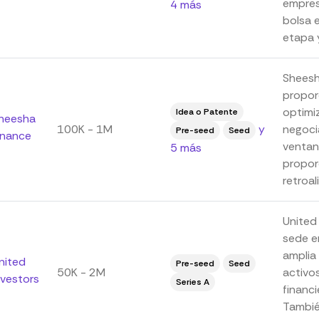
empres
4 más
bolsa e
etapa y
Sheesh
propor
optimi
Idea o Patente
heesha
100K - 1M
y
negoci
Pre-seed
Seed
inance
ventan
5 más
propor
retroal
United
sede e
amplia
nited
Pre-seed
Seed
50K - 2M
activo
nvestors
Series A
financi
Tambié