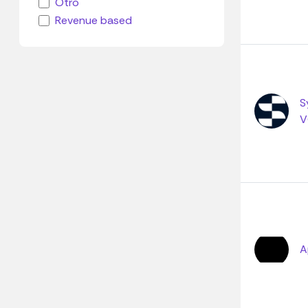
Otro
Revenue based
S
V
A