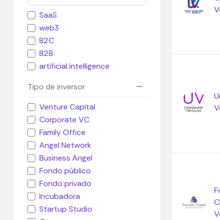
V
SaaS
web3
B2C
B2B
artificial intelligence
Tipo de inversor
U
Venture Capital
V
Corporate VC
Family Office
Angel Network
Business Angel
Fondo público
Fondo privado
F
Incubadora
C
Startup Studio
V