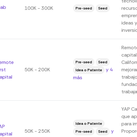
tecnol
lab
100K - 300K
recurs
Pre-seed
Seed
empren
ideas y
invers
Remote 
capita
emote
Califor
Pre-seed
Seed
irst
50K - 200K
y 4
mejora
Idea o Patente
apital
trabaj
más
fundad
trabaja
YAP Ca
que ap
para im
Idea o Patente
AP
50K - 250K
y
Propor
Pre-seed
Seed
apital