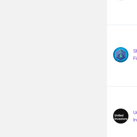
S
F
U
I