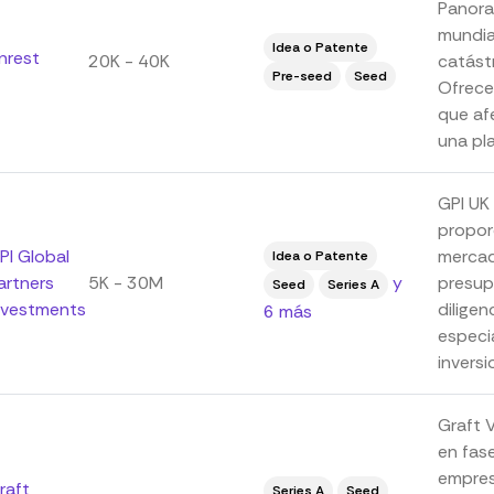
Panora
mundia
Idea o Patente
nrest
20K - 40K
catást
Pre-seed
Seed
Ofrece
que af
una pla
GPI UK
propor
PI Global
mercad
Idea o Patente
artners
5K - 30M
y
presupu
Seed
Series A
nvestments
diligen
6 más
especia
inversio
Graft 
en fase
empres
raft
Series A
Seed