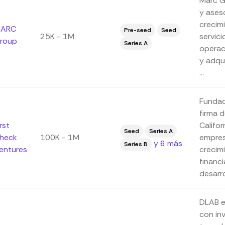
Marc G
y ases
crecimi
ARC
Pre-seed
Seed
25K - 1M
servici
roup
Series A
operac
y adqui
...
Fundad
firma d
irst
Califor
Seed
Series A
heck
100K - 1M
empres
y 6 más
Series B
entures
crecim
financi
desarro
DLAB es
con in